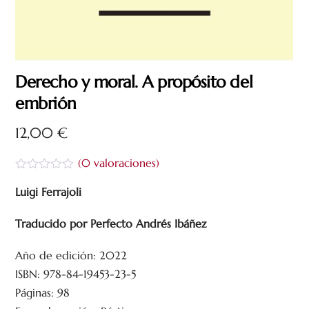
Derecho y moral. A propósito del
embrión
12,00
€
(
0
valoraciones)
V
a
Luigi Ferrajoli
l
o
Traducido por Perfecto Andrés Ibáñez
r
a
d
Año de edición: 2022
o
c
ISBN: 978-84-19453-23-5
o
n
Páginas: 98
0