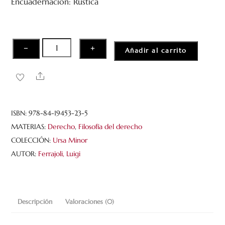
Encuadernación: Rústica
d
e
5
Derecho
−
+
Añadir al carrito
y
moral.
Share
A
propósito
del
ISBN:
978-84-19453-23-5
embrión
MATERIAS:
Derecho
,
Filosofía del derecho
cantidad
COLECCIÓN:
Ursa Minor
AUTOR:
Ferrajoli, Luigi
Descripción
Valoraciones (0)