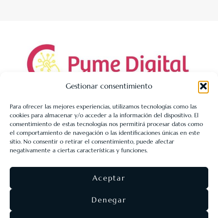
Gestionar consentimiento
Para ofrecer las mejores experiencias, utilizamos tecnologías como las
cookies para almacenar y/o acceder a la información del dispositivo. El
LIBRERÍA UNIVERSITARIA LEÓN 1980 SLL ha sido beneficiaria
consentimiento de estas tecnologías nos permitirá procesar datos como
de Fondos Europeos, cuyo objetivo es la mejora de la
el comportamiento de navegación o las identificaciones únicas en este
sitio. No consentir o retirar el consentimiento, puede afectar
competitividad de las PYMES, y gracias al cual ha puesto en
negativamente a ciertas características y funciones.
marcha un Plan de Acción con el objetivo de reforzar la
digitalización y la competitividad de las pymes durante el año
Aceptar
2025. Para ello ha contado con el apoyo del Programa Pyme
Digital de la Cámara de Comercio de León.
#EuropaSeSiente
Denegar