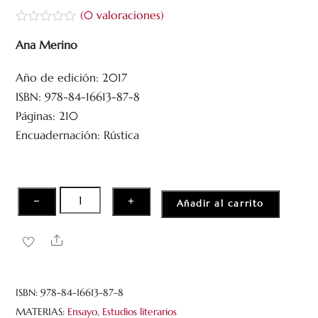
(
0
valoraciones)
V
a
Ana Merino
l
o
Año de edición: 2017
r
a
ISBN: 978-84-16613-87-8
d
o
Páginas: 210
c
Encuadernación: Rústica
o
n
0
d
e
5
Diez
−
+
Añadir al carrito
ensayos
para
Share
pensar
el
Cómic
ISBN:
978-84-16613-87-8
cantidad
MATERIAS:
Ensayo
,
Estudios literarios