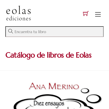
Skip
to
Men
content
Catálogo de libros de Eolas