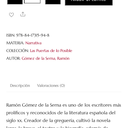
alma
de
Share
los
objetos.
Minificciones
ISBN:
978-84-17315-94-8
cantidad
MATERIA:
Narrativa
COLECCIÓN:
Las Puertas de lo Posible
AUTOR:
Gómez de la Serna, Ramón
Descripción
Valoraciones (0)
Ramón Gómez de la Serna es uno de los escritores más
prolíficos y reconocidos de la literatura española del
siglo xx. Creador de la greguería, cultivó la novela