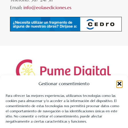
Email
:
info@eolasediciones.es
Gestionar consentimiento
Para ofrecer las mejores experiencias, utilizamos tecnologías como las
cookies para almacenar y/o acceder a la información del dispositivo. El
LIBRERÍA UNIVERSITARIA LEÓN 1980 SLL ha sido beneficiaria
consentimiento de estas tecnologías nos permitirá procesar datos como
de Fondos Europeos, cuyo objetivo es la mejora de la
el comportamiento de navegación o las identificaciones únicas en este
sitio. No consentir o retirar el consentimiento, puede afectar
competitividad de las PYMES, y gracias al cual ha puesto en
negativamente a ciertas características y funciones.
marcha un Plan de Acción con el objetivo de reforzar la