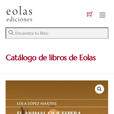
Skip
to
Men
content
Catálogo de libros de Eolas