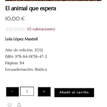
El animal que espera
10,00
€
(
0
valoraciones)
V
a
Lola López Maxtell
l
o
Año de edición: 2021
r
a
ISBN: 978-84-18718-47-2
d
o
Páginas: 84
c
Encuadernación: Rústica
o
n
0
d
e
5
El
−
+
Añadir al carrito
animal
que
Share