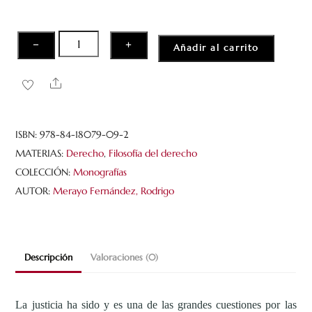
El
−
+
Añadir al carrito
concepto
de
Share
justicia
ante
el
ISBN:
978-84-18079-09-2
reto
MATERIAS:
Derecho
,
Filosofía del derecho
multicultural.
COLECCIÓN:
Monografías
Desde
AUTOR:
Merayo Fernández, Rodrigo
John
Rawls
y
Descripción
Valoraciones (0)
Jürgen
Habermas
hasta
La justicia ha sido y es una de las grandes cuestiones por las