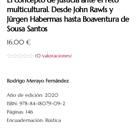
El concepto de justicia ante el reto
multicultural. Desde John Rawls y
Jürgen Habermas hasta Boaventura de
Sousa Santos
16,00
€
(
0
valoraciones)
V
a
l
o
Rodrigo Merayo Fernández
r
a
d
Año de edición: 2020
o
c
ISBN: 978-84-18079-09-2
o
Páginas: 146
n
0
Encuadernación: Rústica
d
e
5