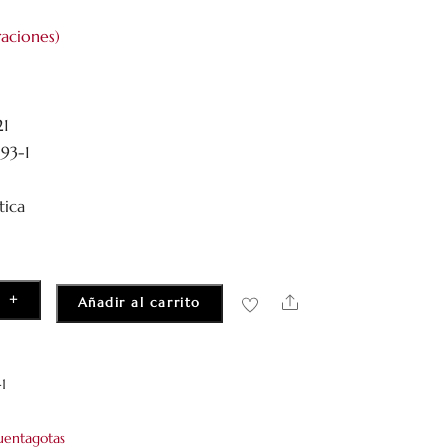
aciones)
21
93-1
tica
+
Share
Añadir al carrito
1
cuentagotas