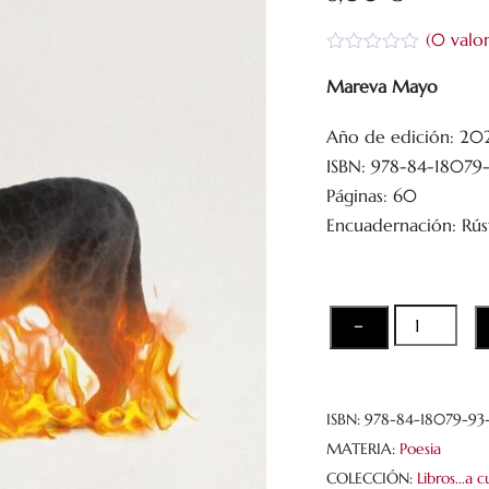
(
0
valor
V
a
Mareva Mayo
l
o
Año de edición: 20
r
a
ISBN: 978-84-18079-
d
o
Páginas: 60
c
Encuadernación: Rús
o
n
0
d
e
5
El
−
velamen
del
desvelo
ISBN:
978-84-18079-93-
cantidad
MATERIA:
Poesia
COLECCIÓN:
Libros...a 