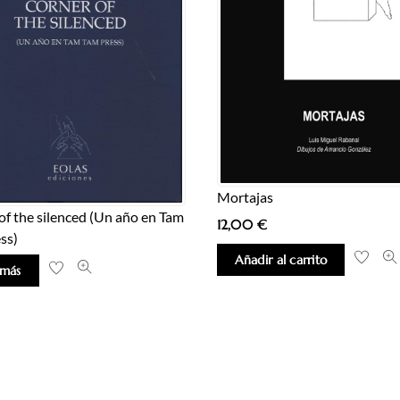
Mortajas
of the silenced (Un año en Tam
12,00
€
ss)
Añadir al carrito
 más