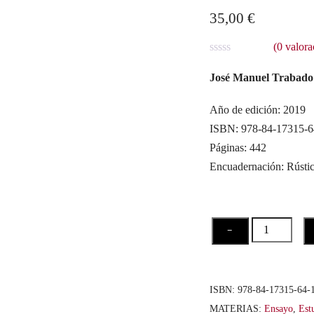
35,00
€
(
0
valora
V
a
José Manuel Trabado
l
o
r
Año de edición: 2019
a
ISBN: 978-84-17315-6
d
o
Páginas: 442
c
o
Encuadernación: Rústi
n
0
d
e
5
Género
−
y
conciencia
autoral
ISBN:
978-84-17315-64-
en
MATERIAS:
Ensayo
,
Estu