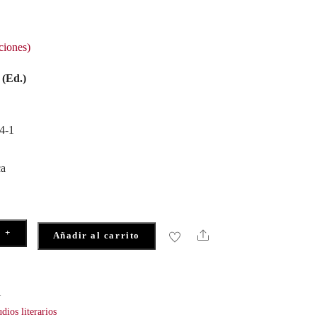
ciones)
 (Ed.)
4-1
ca
+
Share
Añadir al carrito
1
dios literarios