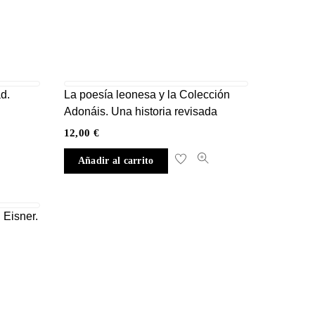
d.
La poesía leonesa y la Colección
Adonáis. Una historia revisada
12,00
€
Añadir al carrito
 Eisner.