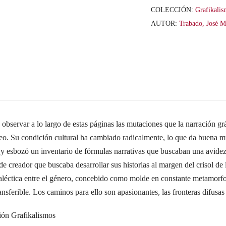
el
COLECCIÓN:
Grafikali
cómic
AUTOR:
Trabado, José M
español
(1970-
2018)
cantidad
e observar a lo largo de estas páginas las mutaciones que la narración g
useo. Su condición cultural ha cambiado radicalmente, lo que da buena mu
s y esbozó un inventario de fórmulas narrativas que buscaban una avidez
e creador que buscaba desarrollar sus historias al margen del crisol de la 
dialéctica entre el género, concebido como molde en constante metamorfosi
nsferible. Los caminos para ello son apasionantes, las fronteras difusas
ión Grafikalismos