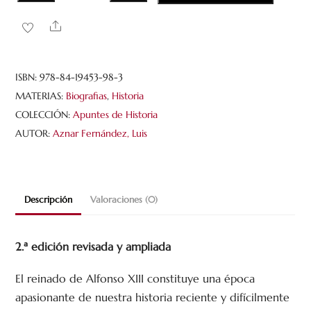
Bautista
Aznar.
Share
Marino
y
presidente
ISBN:
978-84-19453-98-3
del
MATERIAS:
Biografias
,
Historia
gobierno
COLECCIÓN:
Apuntes de Historia
de
AUTOR:
Aznar Fernández, Luis
Alfonso
XIII
cantidad
Descripción
Valoraciones (0)
2.ª edición revisada y ampliada
El reinado de Alfonso XIII constituye una época
apasionante de nuestra historia reciente y difícilmente