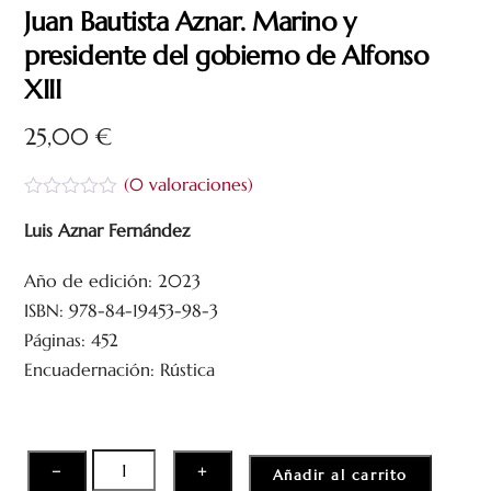
Juan Bautista Aznar. Marino y
presidente del gobierno de Alfonso
XIII
25,00
€
(
0
valoraciones)
V
a
Luis Aznar Fernández
l
o
Año de edición: 2023
r
a
ISBN: 978-84-19453-98-3
d
o
Páginas: 452
c
Encuadernación: Rústica
o
n
0
d
e
5
Juan
−
+
Añadir al carrito