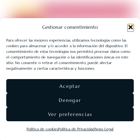
Gestionar consentimiento
Para ofrecer las mejores experiencias, utilizamos tecnologías como las
cookies para almacenar y/o acceder a la información del dispositivo. El
LIBRERÍA UNIVERSITARIA LEÓN 1980 SLL ha sido beneficiaria
consentimiento de estas tecnologías nos permitirá procesar datos como
de Fondos Europeos, cuyo objetivo es la mejora de la
el comportamiento de navegación o las identificaciones únicas en este
sitio. No consentir o retirar el consentimiento, puede afectar
competitividad de las PYMES, y gracias al cual ha puesto en
negativamente a ciertas características y funciones.
marcha un Plan de Acción con el objetivo de reforzar la
digitalización y la competitividad de las pymes durante el año
Aceptar
2025. Para ello ha contado con el apoyo del Programa Pyme
Digital de la Cámara de Comercio de León.
#EuropaSeSiente
Denegar
Ver preferencias
©
Eolas Ediciones
2026 ·
SEO & diseño web
Agencia
Política de cookies
Política de Privacidad
Aviso Legal
Nómadas