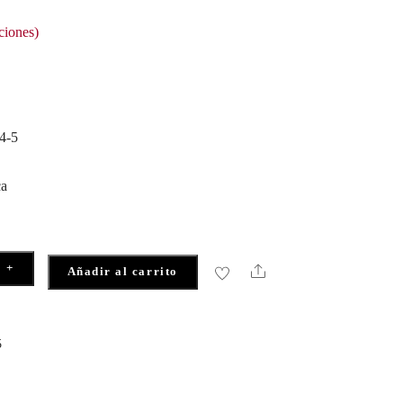
ciones)
4-5
ca
+
Share
Añadir al carrito
5