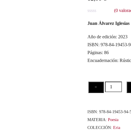
(
0
valora
V
a
Juan Álvarez Iglesias
l
o
r
Año de edición: 2023
a
ISBN: 978-84-19453-9
d
o
Páginas: 86
c
o
Encuadernación: Rústi
n
0
d
e
5
Kosmoagonía
−
cantidad
ISBN:
978-84-19453-94-
MATERIA:
Poesia
COLECCIÓN:
Eria