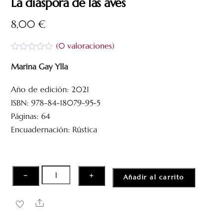
La diáspora de las aves
8,00
€
(
0
valoraciones)
V
a
Marina Gay Ylla
l
o
Año de edición: 2021
r
a
ISBN: 978-84-18079-95-5
d
o
Páginas: 64
c
Encuadernación: Rústica
o
n
0
d
e
5
La
−
+
Añadir al carrito
diáspora
de
Share
las