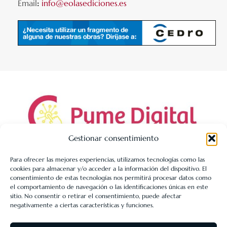
Email
:
info@eolasediciones.es
Gestionar consentimiento
Para ofrecer las mejores experiencias, utilizamos tecnologías como las
cookies para almacenar y/o acceder a la información del dispositivo. El
LIBRERÍA UNIVERSITARIA LEÓN 1980 SLL ha sido beneficiaria
consentimiento de estas tecnologías nos permitirá procesar datos como
de Fondos Europeos, cuyo objetivo es la mejora de la
el comportamiento de navegación o las identificaciones únicas en este
sitio. No consentir o retirar el consentimiento, puede afectar
competitividad de las PYMES, y gracias al cual ha puesto en
negativamente a ciertas características y funciones.
marcha un Plan de Acción con el objetivo de reforzar la
digitalización y la competitividad de las pymes durante el año