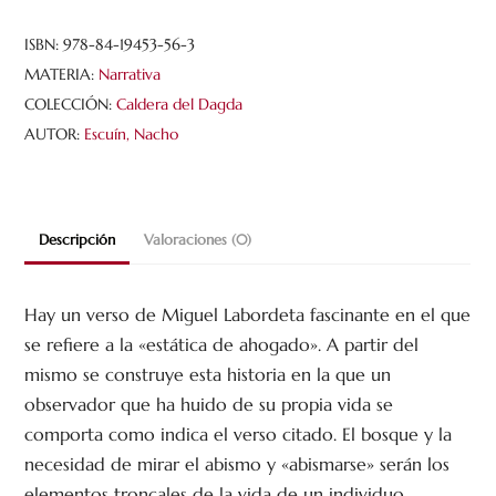
cantidad
ISBN:
978-84-19453-56-3
MATERIA:
Narrativa
COLECCIÓN:
Caldera del Dagda
AUTOR:
Escuín, Nacho
Descripción
Valoraciones (0)
Hay un verso de Miguel Labordeta fascinante en el que
se refiere a la «estática de ahogado». A partir del
mismo se construye esta historia en la que un
observador que ha huido de su propia vida se
comporta como indica el verso citado. El bosque y la
necesidad de mirar el abismo y «abismarse» serán los
elementos troncales de la vida de un individuo