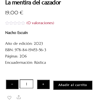
La mentira del cazador
19,00
€
(
0
valoraciones)
V
a
Nacho Escuín
l
o
Año de edición: 2023
r
a
ISBN: 978-84-19453-56-3
d
o
Páginas: 206
c
Encuadernación: Rústica
o
n
0
d
e
5
La
−
+
Añadir al carrito
mentira
del
Share
cazador