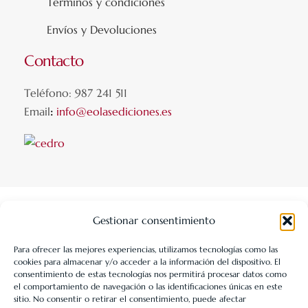
Términos y condiciones
Envíos y Devoluciones
Contacto
Teléfono: 987 241 511
Email
:
info@eolasediciones.es
Gestionar consentimiento
Para ofrecer las mejores experiencias, utilizamos tecnologías como las
cookies para almacenar y/o acceder a la información del dispositivo. El
LIBRERÍA UNIVERSITARIA LEÓN 1980 SLL ha sido beneficiaria
consentimiento de estas tecnologías nos permitirá procesar datos como
de Fondos Europeos, cuyo objetivo es la mejora de la
el comportamiento de navegación o las identificaciones únicas en este
sitio. No consentir o retirar el consentimiento, puede afectar
competitividad de las PYMES, y gracias al cual ha puesto en