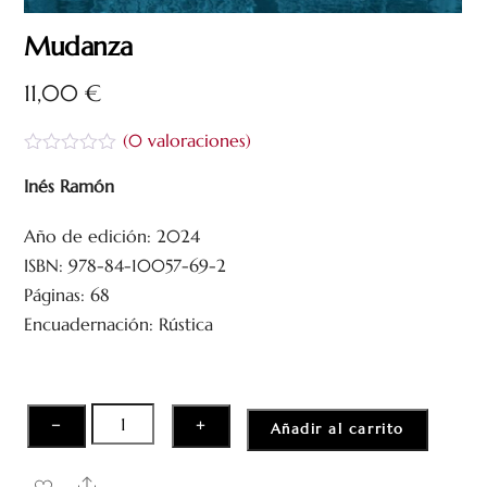
Mudanza
11,00
€
(
0
valoraciones)
V
a
Inés Ramón
l
o
Año de edición: 2024
r
a
ISBN: 978-84-10057-69-2
d
o
Páginas: 68
c
Encuadernación: Rústica
o
n
0
d
e
5
Mudanza
−
+
Añadir al carrito
cantidad
Share