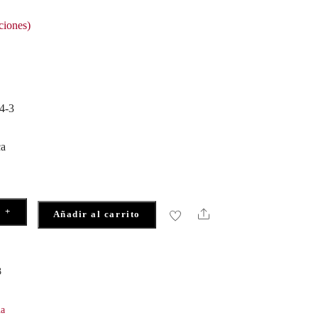
ciones)
4-3
ca
+
Share
Añadir al carrito
3
na