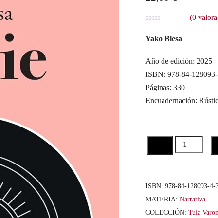
(
0
valora
V
a
Yako Blesa
l
o
r
Año de edición: 2025
a
ISBN: 978-84-128093-
d
o
Páginas: 330
c
o
Encuadernación: Rústi
n
0
d
e
5
Nadie
−
cantidad
ISBN:
978-84-128093-4-
MATERIA:
Narrativa
COLECCIÓN:
Tula Varo