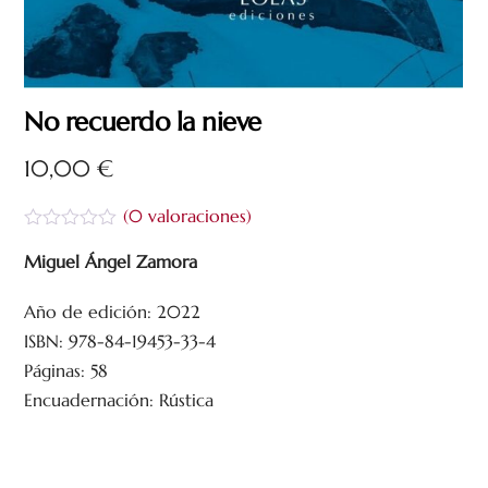
No recuerdo la nieve
10,00
€
(
0
valoraciones)
V
a
Miguel Ángel Zamora
l
o
Año de edición: 2022
r
a
ISBN: 978-84-19453-33-4
d
o
Páginas: 58
c
Encuadernación: Rústica
o
n
0
d
e
5