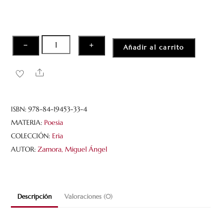
No
−
+
Añadir al carrito
recuerdo
la
Share
nieve
cantidad
ISBN:
978-84-19453-33-4
MATERIA:
Poesia
COLECCIÓN:
Eria
AUTOR:
Zamora, Miguel Ángel
Descripción
Valoraciones (0)