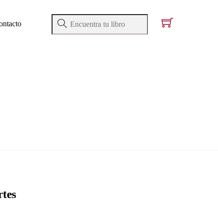
ontacto
tes