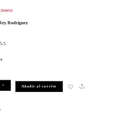
ciones)
 Rey Rodríguez
5-5
ca
+
Share
Añadir al carrito
5