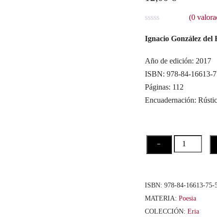
(
0
valora
V
a
Ignacio González del
l
o
r
Año de edición: 2017
a
ISBN: 978-84-16613-7
d
o
Páginas: 112
c
o
Encuadernación: Rústi
n
0
d
e
5
Pequeñas
−
Muertes
cantidad
ISBN:
978-84-16613-75-
MATERIA:
Poesia
COLECCIÓN:
Eria