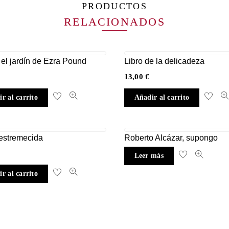
PRODUCTOS
RELACIONADOS
 el jardín de Ezra Pound
Libro de la delicadeza
13,00
€
r al carrito
Añadir al carrito
estremecida
Roberto Alcázar, supongo
Leer más
r al carrito