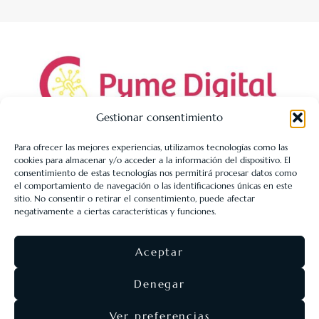
Gestionar consentimiento
Para ofrecer las mejores experiencias, utilizamos tecnologías como las
cookies para almacenar y/o acceder a la información del dispositivo. El
LIBRERÍA UNIVERSITARIA LEÓN 1980 SLL ha sido beneficiaria
consentimiento de estas tecnologías nos permitirá procesar datos como
de Fondos Europeos, cuyo objetivo es la mejora de la
el comportamiento de navegación o las identificaciones únicas en este
sitio. No consentir o retirar el consentimiento, puede afectar
competitividad de las PYMES, y gracias al cual ha puesto en
negativamente a ciertas características y funciones.
marcha un Plan de Acción con el objetivo de reforzar la
digitalización y la competitividad de las pymes durante el año
Aceptar
2025. Para ello ha contado con el apoyo del Programa Pyme
Digital de la Cámara de Comercio de León.
#EuropaSeSiente
Denegar
Ver preferencias