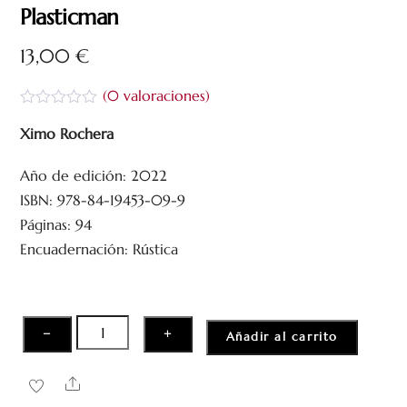
Plasticman
13,00
€
(
0
valoraciones)
V
a
Ximo Rochera
l
o
Año de edición: 2022
r
a
ISBN: 978-84-19453-09-9
d
o
Páginas: 94
c
Encuadernación: Rústica
o
n
0
d
e
5
Plasticman
−
+
Añadir al carrito
cantidad
Share