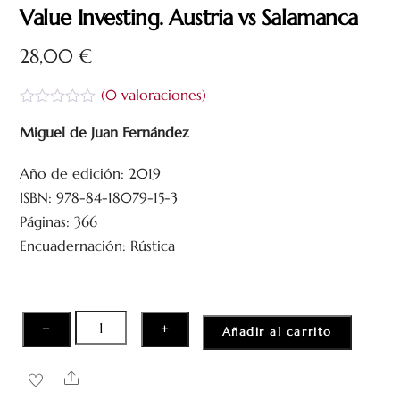
Value Investing. Austria vs Salamanca
28,00
€
(
0
valoraciones)
V
a
Miguel de Juan Fernández
l
o
Año de edición: 2019
r
a
ISBN: 978-84-18079-15-3
d
o
Páginas: 366
c
Encuadernación: Rústica
o
n
0
d
e
5
Value
−
+
Añadir al carrito
Investing.
Austria
Share
vs