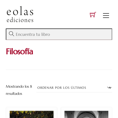
Skip
to
Men
content
Filosofía
Mostrando los 8
Ordenado
resultados
por
los
últimos