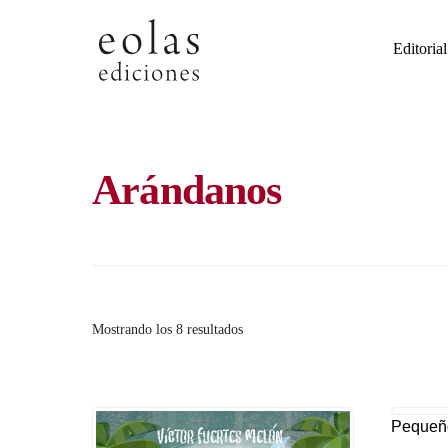
Skip
to
Editorial
content
Arándanos
Ordenado
Mostrando los 8 resultados
por
los
últimos
Pequeño