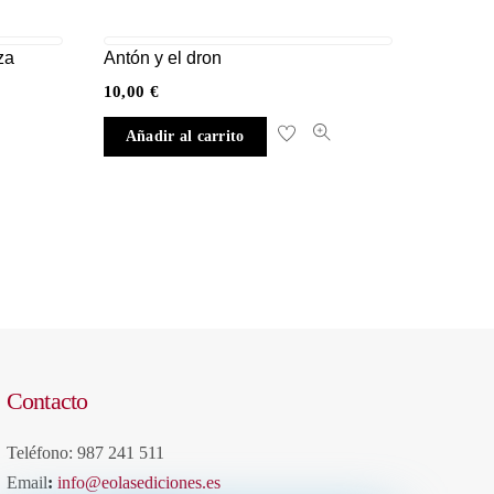
za
Antón y el dron
10,00
€
Añadir al carrito
Contacto
Teléfono: 987 241 511
Email
:
info@eolasediciones.es