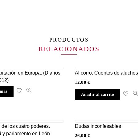
PRODUCTOS
RELACIONADOS
itación en Europa. (Diarios
Al corro. Cuentos de aluches
012)
12,00
€
 más
Añadir al carrito
o de los cuatro poderes.
Dudas inconfesables
d y parlamento en León
26,00
€