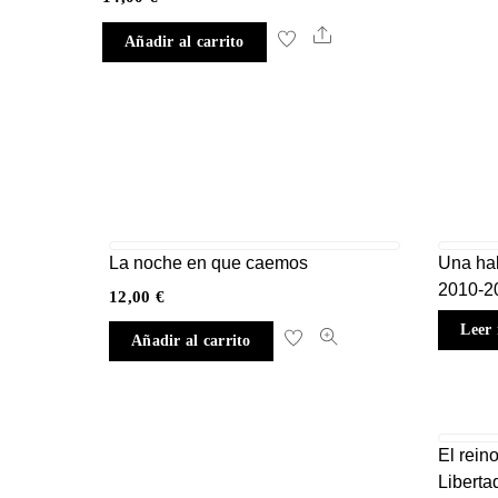
Share
Añadir al carrito
La noche en que caemos
Una hab
2010-2
12,00
€
Leer
Añadir al carrito
El rein
Liberta