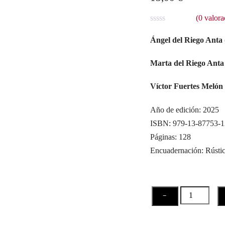
(
0
valora
V
a
Ángel del Riego Anta 
l
o
r
Marta del Riego Anta 
a
d
Víctor Fuertes Melón 
o
c
o
Año de edición: 2025
n
0
ISBN: 979-13-87753-1
d
e
Páginas: 128
5
Encuadernación: Rústi
Pequeño
−
zar
y