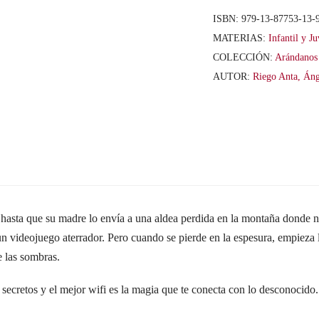
el
ISBN:
979-13-87753-13-
bosque
MATERIAS:
Infantil y Ju
animado
COLECCIÓN:
Arándanos
cantidad
AUTOR:
Riego Anta, Áng
 hasta que su madre lo envía a una aldea perdida en la montaña donde n
 videojuego aterrador. Pero cuando se pierde en la espesura, empieza la
e las sombras.
 secretos y el mejor wifi es la magia que te conecta con lo desconocido.