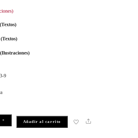
ciones)
(Textos)
(Textos)
(Ilustraciones)
3-9
ca
+
Share
Añadir al carrito