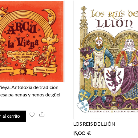
Vieya. Antoloxía de tradición
onesa pa nenas y nenos de güei
Share
 al carrito
LOS REIS DE LLIÓN
15,00
€