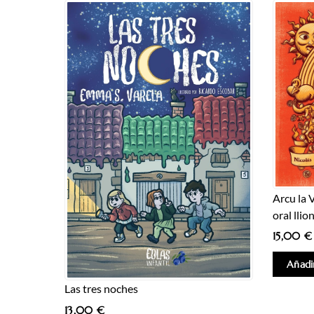
Arcu la 
oral lli
15,00
€
Añadir
Las tres noches
13,00
€