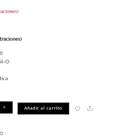
aciones)
traciones)
21
61-0
tica
+
Share
Añadir al carrito
-0