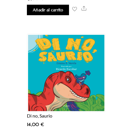
Share
Añadir al carrito
Di no, Saurio
14,00
€