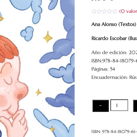
(
0
valor
V
a
Ana Alonso (Textos)
l
o
Ricardo Escobar (Ilus
r
a
d
Año de edición: 20
o
c
ISBN:978-84-18079-
o
n
Páginas: 54
0
Encuadernación: Rús
d
e
5
Cosas
−
en
la
cabeza
ISBN:
978-84-18079-61
/