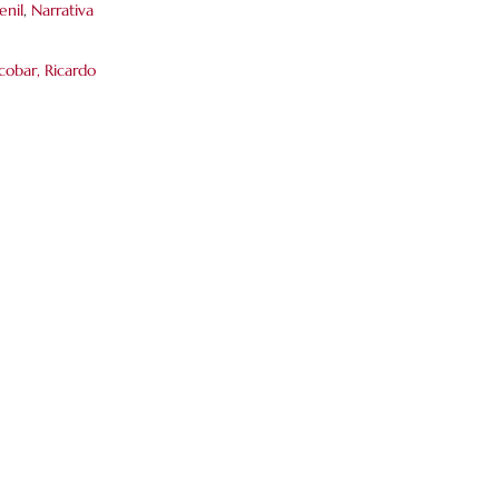
enil
,
Narrativa
s
cobar, Ricardo