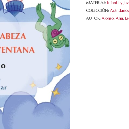
MATERIAS:
Infantil y Juv
Una
COLECCIÓN:
Arándano
luz
AUTOR:
Alonso, Ana
,
Es
en
la
ventana
cantidad