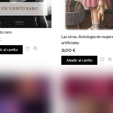
to raro
Las otras. Antología de mujer
€
artificiales
r al carrito
21,00
€
Añadir al carrito