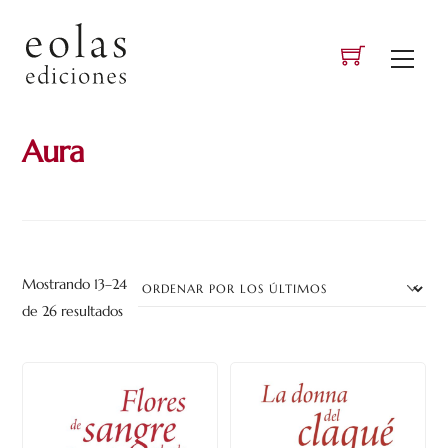
Skip
to
Men
content
Aura
Mostrando 13–24
Ordenado
de 26 resultados
por
los
últimos