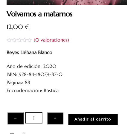
Volvamos a matarnos
12,00
€
(
0
valoraciones)
V
a
Reyes Liébana Blanco
l
o
Año de edición: 2020
r
a
ISBN: 978-84-18079-87-0
d
o
Páginas: 88
c
Encuadernación: Rústica
o
n
0
d
e
5
Volvamos
−
+
Añadir al carrito
a
matarnos