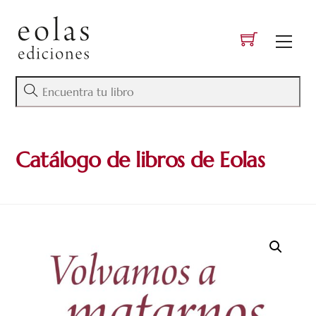
Skip
to
Men
content
Catálogo de libros de Eolas