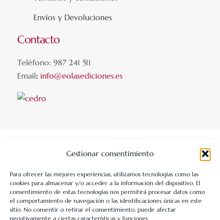
Envíos y Devoluciones
Contacto
Teléfono: 987 241 511
Email
:
info@eolasediciones.es
Gestionar consentimiento
Para ofrecer las mejores experiencias, utilizamos tecnologías como las
cookies para almacenar y/o acceder a la información del dispositivo. El
LIBRERÍA UNIVERSITARIA LEÓN 1980 SLL ha sido beneficiaria
consentimiento de estas tecnologías nos permitirá procesar datos como
de Fondos Europeos, cuyo objetivo es la mejora de la
el comportamiento de navegación o las identificaciones únicas en este
sitio. No consentir o retirar el consentimiento, puede afectar
competitividad de las PYMES, y gracias al cual ha puesto en
negativamente a ciertas características y funciones.