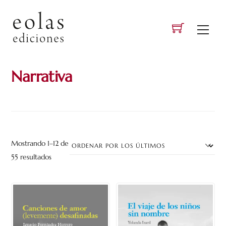
Skip
to
Men
content
Narrativa
Mostrando 1–12 de
Ordenado
55 resultados
por
los
últimos