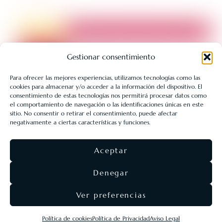
Gestionar consentimiento
Para ofrecer las mejores experiencias, utilizamos tecnologías como las
cookies para almacenar y/o acceder a la información del dispositivo. El
LIBRERÍA UNIVERSITARIA LEÓN 1980 SLL ha sido beneficiaria
consentimiento de estas tecnologías nos permitirá procesar datos como
de Fondos Europeos, cuyo objetivo es la mejora de la
el comportamiento de navegación o las identificaciones únicas en este
sitio. No consentir o retirar el consentimiento, puede afectar
competitividad de las PYMES, y gracias al cual ha puesto en
negativamente a ciertas características y funciones.
marcha un Plan de Acción con el objetivo de reforzar la
digitalización y la competitividad de las pymes durante el año
Aceptar
2025. Para ello ha contado con el apoyo del Programa Pyme
Digital de la Cámara de Comercio de León.
#EuropaSeSiente
Denegar
Ver preferencias
©
Eolas Ediciones
2026 ·
SEO & diseño web
Agencia
Política de cookies
Política de Privacidad
Aviso Legal