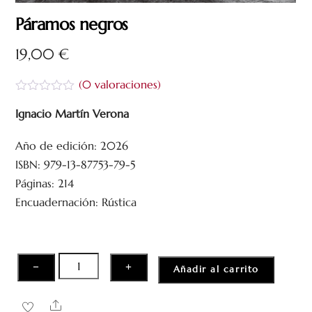
Páramos negros
19,00
€
(
0
valoraciones)
V
a
Ignacio Martín Verona
l
o
Año de edición: 2026
r
a
ISBN: 979-13-87753-79-5
d
o
Páginas: 214
c
Encuadernación: Rústica
o
n
0
d
e
5
Páramos
−
+
Añadir al carrito
negros
cantidad
Share