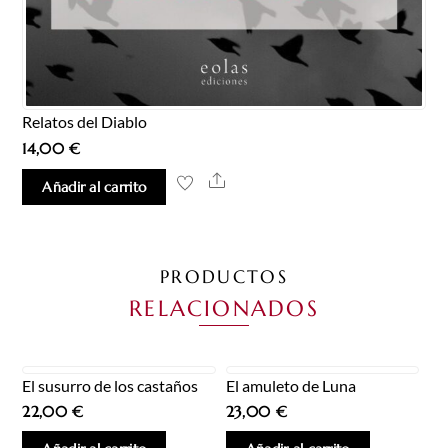
Relatos del Diablo
14,00
€
Share
Añadir al carrito
PRODUCTOS
RELACIONADOS
El susurro de los castaños
El amuleto de Luna
22,00
€
23,00
€