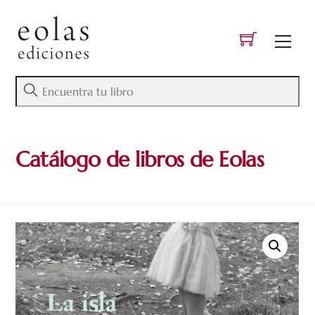
Skip
to
Men
content
Catálogo de libros de Eolas