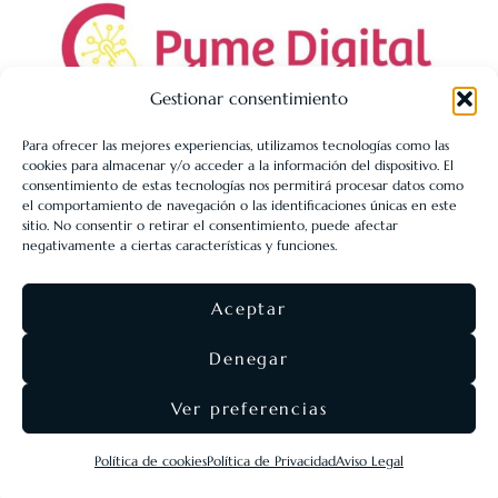
Gestionar consentimiento
Para ofrecer las mejores experiencias, utilizamos tecnologías como las
cookies para almacenar y/o acceder a la información del dispositivo. El
LIBRERÍA UNIVERSITARIA LEÓN 1980 SLL ha sido beneficiaria
consentimiento de estas tecnologías nos permitirá procesar datos como
de Fondos Europeos, cuyo objetivo es la mejora de la
el comportamiento de navegación o las identificaciones únicas en este
sitio. No consentir o retirar el consentimiento, puede afectar
competitividad de las PYMES, y gracias al cual ha puesto en
negativamente a ciertas características y funciones.
marcha un Plan de Acción con el objetivo de reforzar la
digitalización y la competitividad de las pymes durante el año
Aceptar
2025. Para ello ha contado con el apoyo del Programa Pyme
Digital de la Cámara de Comercio de León.
#EuropaSeSiente
Denegar
Ver preferencias
©
Eolas Ediciones
2026 ·
SEO & diseño web
Agencia
Política de cookies
Política de Privacidad
Aviso Legal
Nómadas