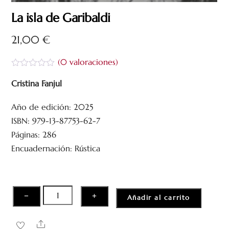
La isla de Garibaldi
21,00
€
(
0
valoraciones)
V
a
Cristina Fanjul
l
o
Año de edición: 2025
r
a
ISBN: 979-13-87753-62-7
d
o
Páginas: 286
c
Encuadernación: Rústica
o
n
0
d
e
5
La
−
+
Añadir al carrito
isla
de
Share