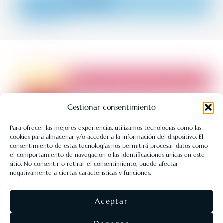
Gestionar consentimiento
Para ofrecer las mejores experiencias, utilizamos tecnologías como las
cookies para almacenar y/o acceder a la información del dispositivo. El
LIBRERÍA UNIVERSITARIA LEÓN 1980 SLL ha sido beneficiaria
consentimiento de estas tecnologías nos permitirá procesar datos como
de Fondos Europeos, cuyo objetivo es la mejora de la
el comportamiento de navegación o las identificaciones únicas en este
sitio. No consentir o retirar el consentimiento, puede afectar
competitividad de las PYMES, y gracias al cual ha puesto en
negativamente a ciertas características y funciones.
marcha un Plan de Acción con el objetivo de reforzar la
digitalización y la competitividad de las pymes durante el año
Aceptar
2025. Para ello ha contado con el apoyo del Programa Pyme
Digital de la Cámara de Comercio de León.
#EuropaSeSiente