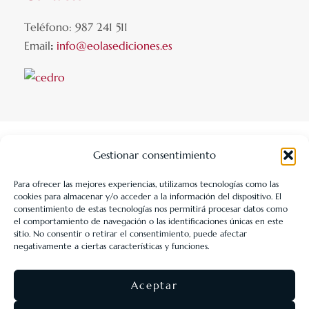
Teléfono: 987 241 511
Email
:
info@eolasediciones.es
Gestionar consentimiento
Para ofrecer las mejores experiencias, utilizamos tecnologías como las
cookies para almacenar y/o acceder a la información del dispositivo. El
LIBRERÍA UNIVERSITARIA LEÓN 1980 SLL ha sido beneficiaria
consentimiento de estas tecnologías nos permitirá procesar datos como
de Fondos Europeos, cuyo objetivo es la mejora de la
el comportamiento de navegación o las identificaciones únicas en este
sitio. No consentir o retirar el consentimiento, puede afectar
competitividad de las PYMES, y gracias al cual ha puesto en
negativamente a ciertas características y funciones.
marcha un Plan de Acción con el objetivo de reforzar la
digitalización y la competitividad de las pymes durante el año
Aceptar
2025. Para ello ha contado con el apoyo del Programa Pyme