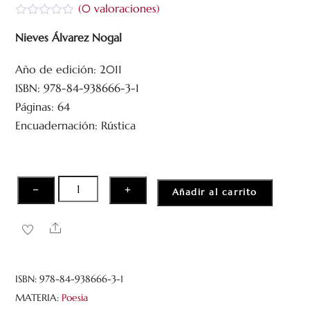
(
0
valoraciones)
V
a
Nieves Álvarez Nogal
l
o
Año de edición: 2011
r
a
ISBN: 978-84-938666-3-1
d
o
Páginas: 64
c
Encuadernación: Rústica
o
n
0
d
e
5
Tentación
−
+
Añadir al carrito
hembra
cantidad
Share
ISBN:
978-84-938666-3-1
MATERIA:
Poesia