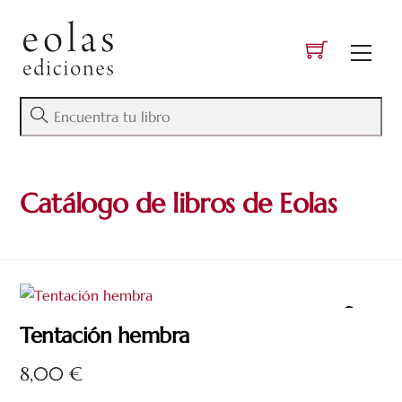
Skip
to
Men
content
Catálogo de libros de Eolas
Tentación hembra
8,00
€