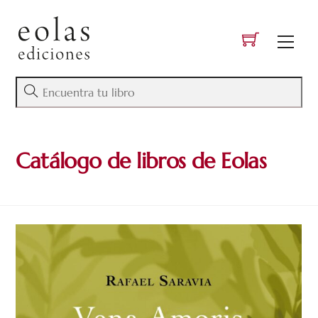
Skip
to
Men
content
Catálogo de libros de Eolas