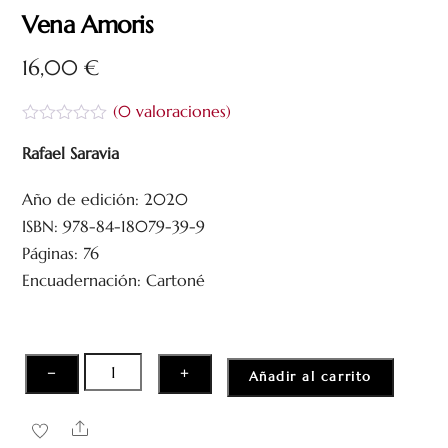
Vena Amoris
16,00
€
(
0
valoraciones)
V
a
Rafael Saravia
l
o
Año de edición: 2020
r
a
ISBN: 978-84-18079-39-9
d
o
Páginas: 76
c
Encuadernación: Cartoné
o
n
0
d
e
5
Vena
−
+
Añadir al carrito
Amoris
cantidad
Share