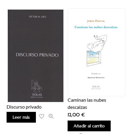
Caminan las nubes
Discurso privado
descalzas
12,00
€
Leer más
Añadir al carrito