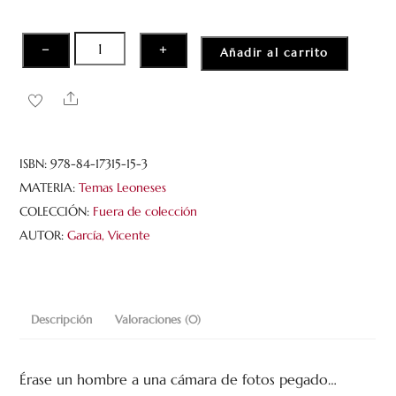
d
e
5
50
−
+
Añadir al carrito
rutas
leonesas
Share
cantidad
ISBN:
978-84-17315-15-3
MATERIA:
Temas Leoneses
COLECCIÓN:
Fuera de colección
AUTOR:
García, Vicente
Descripción
Valoraciones (0)
Érase un hombre a una cámara de fotos pegado…