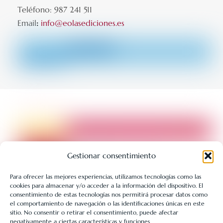
Teléfono: 987 241 511
Email
:
info@eolasediciones.es
Gestionar consentimiento
Para ofrecer las mejores experiencias, utilizamos tecnologías como las
cookies para almacenar y/o acceder a la información del dispositivo. El
LIBRERÍA UNIVERSITARIA LEÓN 1980 SLL ha sido beneficiaria
consentimiento de estas tecnologías nos permitirá procesar datos como
de Fondos Europeos, cuyo objetivo es la mejora de la
el comportamiento de navegación o las identificaciones únicas en este
sitio. No consentir o retirar el consentimiento, puede afectar
competitividad de las PYMES, y gracias al cual ha puesto en
negativamente a ciertas características y funciones.