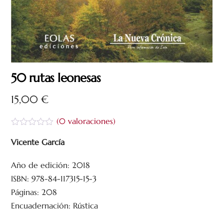
50 rutas leonesas
15,00
€
(
0
valoraciones)
V
a
Vicente García
l
o
Año de edición: 2018
r
a
ISBN: 978-84-117315-15-3
d
o
Páginas: 208
c
Encuadernación: Rústica
o
n
0