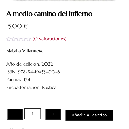
A medio camino del infierno
15,00
€
(
0
valoraciones)
V
a
Natalia Villanueva
l
o
Año de edición: 2022
r
a
ISBN: 978-84-19453-00-6
d
o
Páginas: 134
c
Encuadernación: Rústica
o
n
0
d
e
5
A
−
+
Añadir al carrito
medio
camino