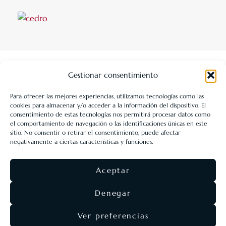
Gestionar consentimiento
Para ofrecer las mejores experiencias, utilizamos tecnologías como las
cookies para almacenar y/o acceder a la información del dispositivo. El
LIBRERÍA UNIVERSITARIA LEÓN 1980 SLL ha sido beneficiaria
consentimiento de estas tecnologías nos permitirá procesar datos como
de Fondos Europeos, cuyo objetivo es la mejora de la
el comportamiento de navegación o las identificaciones únicas en este
sitio. No consentir o retirar el consentimiento, puede afectar
competitividad de las PYMES, y gracias al cual ha puesto en
negativamente a ciertas características y funciones.
marcha un Plan de Acción con el objetivo de reforzar la
digitalización y la competitividad de las pymes durante el año
Aceptar
2025. Para ello ha contado con el apoyo del Programa Pyme
Digital de la Cámara de Comercio de León.
#EuropaSeSiente
Denegar
Ver preferencias