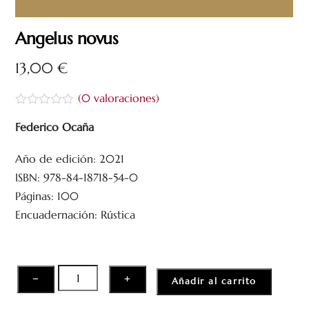
Angelus novus
13,00
€
(
0
valoraciones)
V
a
Federico Ocaña
l
o
Año de edición: 2021
r
a
ISBN: 978-84-18718-54-0
d
o
Páginas: 100
c
Encuadernación: Rústica
o
n
0
d
e
5
Angelus
−
+
Añadir al carrito
novus