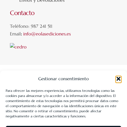
Envíos y Devoluciones
Contacto
Teléfono: 987 241 511
Email
:
info@eolasediciones.es
Gestionar consentimiento
Para ofrecer las mejores experiencias, utilizamos tecnologías como las
cookies para almacenar y/o acceder a la información del dispositivo. El
LIBRERÍA UNIVERSITARIA LEÓN 1980 SLL ha sido beneficiaria
consentimiento de estas tecnologías nos permitirá procesar datos como
de Fondos Europeos, cuyo objetivo es la mejora de la
el comportamiento de navegación o las identificaciones únicas en este
sitio. No consentir o retirar el consentimiento, puede afectar
competitividad de las PYMES, y gracias al cual ha puesto en
negativamente a ciertas características y funciones.
marcha un Plan de Acción con el objetivo de reforzar la