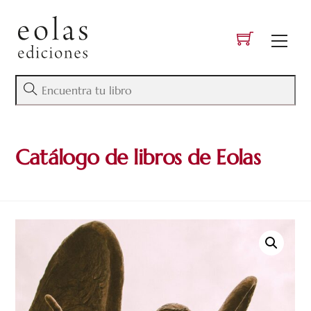
Skip
to
Men
content
Catálogo de libros de Eolas