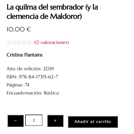
La quilma del sembrador (y la
clemencia de Maldoror)
10,00
€
(
0
valoraciones)
V
a
Cristina Flantains
l
o
Año de edición: 2019
r
a
ISBN: 978-84-17315-62-7
d
o
Páginas: 74
c
Encuadernación: Rústica
o
n
0
d
e
5
La
−
+
Añadir al carrito
quilma