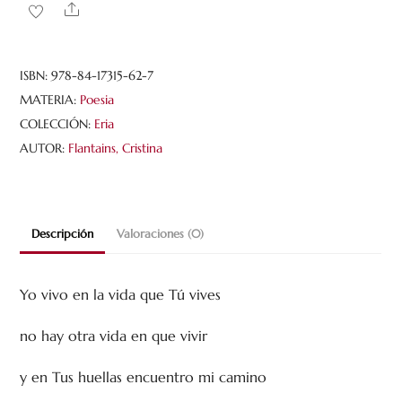
del
Share
sembrador
(y
la
ISBN:
978-84-17315-62-7
clemencia
MATERIA:
Poesia
de
COLECCIÓN:
Eria
Maldoror)
AUTOR:
Flantains, Cristina
cantidad
Descripción
Valoraciones (0)
Yo vivo en la vida que Tú vives
no hay otra vida en que vivir
y en Tus huellas encuentro mi camino