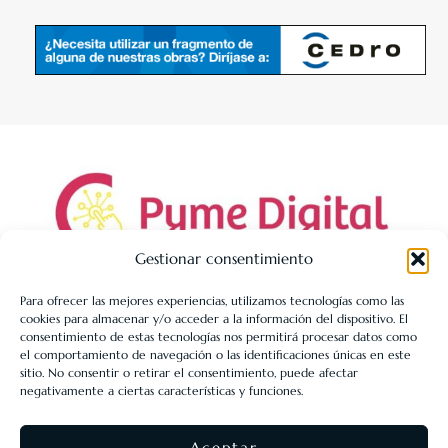
Gestionar consentimiento
Para ofrecer las mejores experiencias, utilizamos tecnologías como las
cookies para almacenar y/o acceder a la información del dispositivo. El
LIBRERÍA UNIVERSITARIA LEÓN 1980 SLL ha sido beneficiaria
consentimiento de estas tecnologías nos permitirá procesar datos como
de Fondos Europeos, cuyo objetivo es la mejora de la
el comportamiento de navegación o las identificaciones únicas en este
sitio. No consentir o retirar el consentimiento, puede afectar
competitividad de las PYMES, y gracias al cual ha puesto en
negativamente a ciertas características y funciones.
marcha un Plan de Acción con el objetivo de reforzar la
digitalización y la competitividad de las pymes durante el año
Aceptar