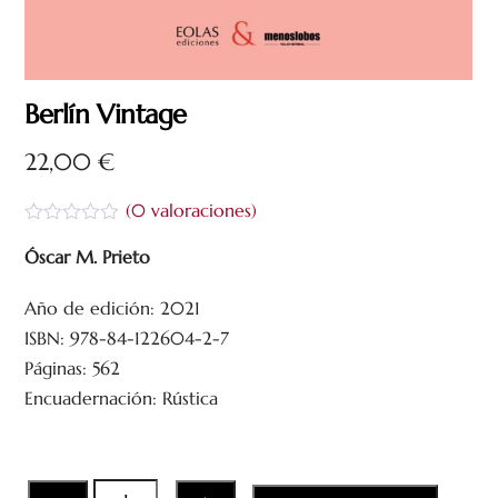
Berlín Vintage
22,00
€
(
0
valoraciones)
V
a
Óscar M. Prieto
l
o
Año de edición: 2021
r
a
ISBN: 978-84-122604-2-7
d
o
Páginas: 562
c
Encuadernación: Rústica
o
n
0
d
e
5
Berlín