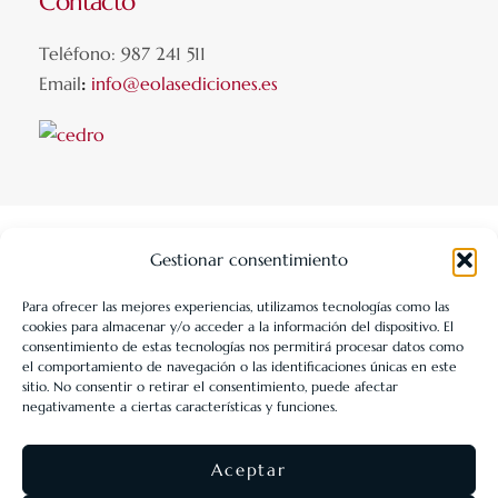
Contacto
Teléfono: 987 241 511
Email
:
info@eolasediciones.es
Gestionar consentimiento
Para ofrecer las mejores experiencias, utilizamos tecnologías como las
cookies para almacenar y/o acceder a la información del dispositivo. El
LIBRERÍA UNIVERSITARIA LEÓN 1980 SLL ha sido beneficiaria
consentimiento de estas tecnologías nos permitirá procesar datos como
de Fondos Europeos, cuyo objetivo es la mejora de la
el comportamiento de navegación o las identificaciones únicas en este
sitio. No consentir o retirar el consentimiento, puede afectar
competitividad de las PYMES, y gracias al cual ha puesto en
negativamente a ciertas características y funciones.
marcha un Plan de Acción con el objetivo de reforzar la
digitalización y la competitividad de las pymes durante el año
Aceptar
2025. Para ello ha contado con el apoyo del Programa Pyme