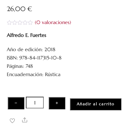
26,00
€
(
0
valoraciones)
V
a
Alfredo E. Fuertes
l
o
Año de edición: 2018
r
a
ISBN: 978-84-117315-10-8
d
o
Páginas: 748
c
Encuadernación: Rústica
o
n
0
d
e
5
Dudas
−
+
Añadir al carrito
inconfesables
cantidad
Share