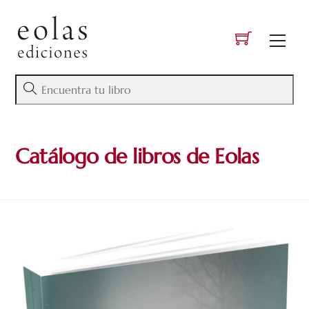
Skip
to
Men
content
Catálogo de libros de Eolas