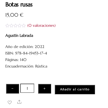
Botas rusas
15,00
€
(
0
valoraciones)
V
a
Agustín Labrada
l
o
Año de edición: 2022
r
a
ISBN: 978-84-19453-17-4
d
o
Páginas: 140
c
Encuadernación: Rústica
o
n
0
d
e
5
Botas
−
+
Añadir al carrito
rusas
cantidad
Share