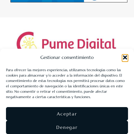
Gestionar consentimiento
Para ofrecer las mejores experiencias, utilizamos tecnologías como las
cookies para almacenar y/o acceder a la información del dispositivo. El
LIBRERÍA UNIVERSITARIA LEÓN 1980 SLL ha sido beneficiaria
consentimiento de estas tecnologías nos permitirá procesar datos como
de Fondos Europeos, cuyo objetivo es la mejora de la
el comportamiento de navegación o las identificaciones únicas en este
sitio. No consentir o retirar el consentimiento, puede afectar
competitividad de las PYMES, y gracias al cual ha puesto en
negativamente a ciertas características y funciones.
marcha un Plan de Acción con el objetivo de reforzar la
digitalización y la competitividad de las pymes durante el año
Aceptar
2025. Para ello ha contado con el apoyo del Programa Pyme
Digital de la Cámara de Comercio de León.
#EuropaSeSiente
Denegar