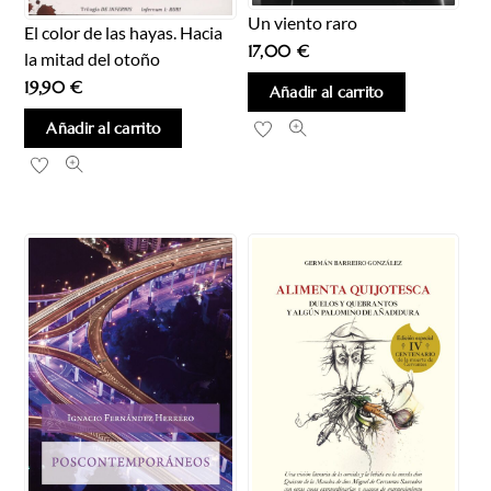
Un viento raro
El color de las hayas. Hacia
17,00
€
la mitad del otoño
19,90
€
Añadir al carrito
Añadir al carrito