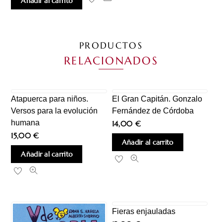
Añadir al carrito
PRODUCTOS
RELACIONADOS
Atapuerca para niños.
El Gran Capitán. Gonzalo
Versos para la evolución
Fernández de Córdoba
humana
14,00
€
15,00
€
Añadir al carrito
Añadir al carrito
Fieras enjauladas