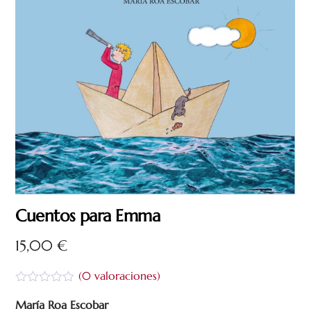
Cuentos para Emma
15,00
€
(
0
valoraciones)
V
a
María Roa Escobar