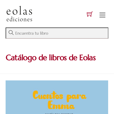
Skip
to
Men
content
Catálogo de libros de Eolas