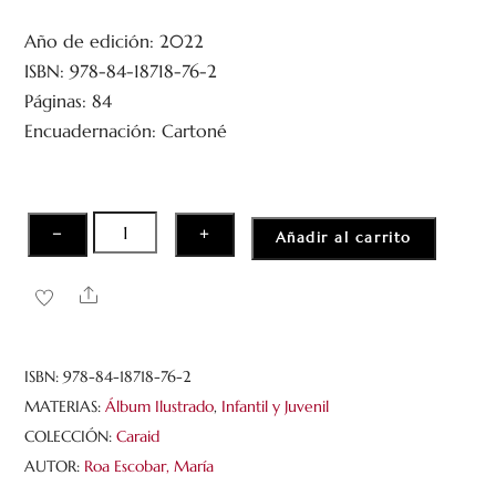
l
o
Año de edición: 2022
r
a
ISBN: 978-84-18718-76-2
d
o
Páginas: 84
c
Encuadernación: Cartoné
o
n
0
d
e
5
Cuentos
−
+
Añadir al carrito
para
Emma
Share
cantidad
ISBN:
978-84-18718-76-2
MATERIAS:
Álbum Ilustrado
,
Infantil y Juvenil
COLECCIÓN:
Caraid
AUTOR:
Roa Escobar, María