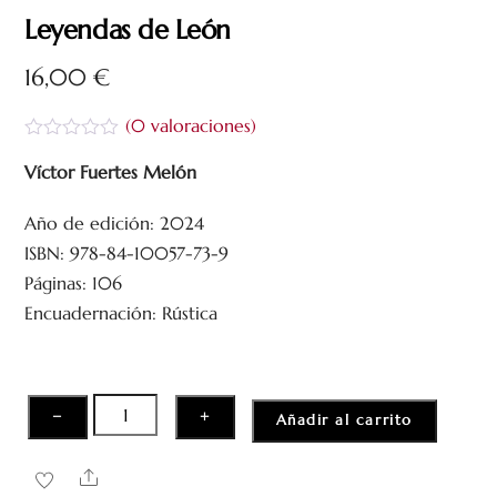
Leyendas de León
16,00
€
(
0
valoraciones)
V
a
Víctor Fuertes Melón
l
o
Año de edición: 2024
r
a
ISBN: 978-84-10057-73-9
d
o
Páginas: 106
c
Encuadernación: Rústica
o
n
0
d
e
5
Leyendas
−
+
Añadir al carrito
de
León
Share
cantidad