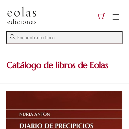
Skip
to
Men
content
Catálogo de libros de Eolas