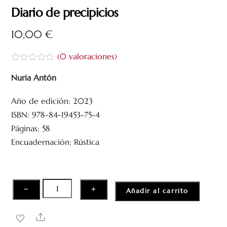
Diario de precipicios
10,00
€
(
0
valoraciones)
V
a
Nuria Antón
l
o
Año de edición: 2023
r
a
ISBN: 978-84-19453-75-4
d
o
Páginas: 58
c
Encuadernación: Rústica
o
n
0
d
e
5
Diario
−
+
Añadir al carrito
de
precipicios
Share
cantidad