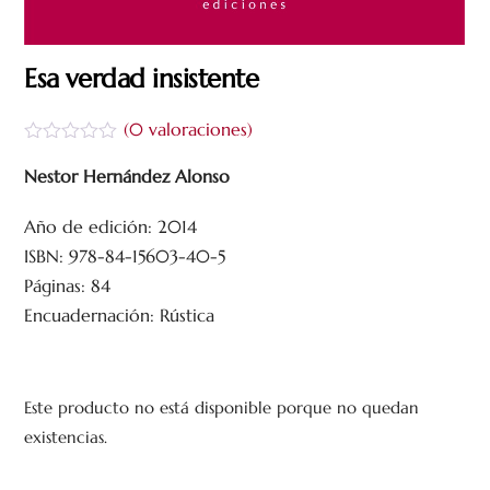
Esa verdad insistente
(
0
valoraciones)
V
a
Nestor Hernández Alonso
l
o
Año de edición: 2014
r
a
ISBN: 978-84-15603-40-5
d
o
Páginas: 84
c
Encuadernación: Rústica
o
n
0
d
e
5
Este producto no está disponible porque no quedan
existencias.