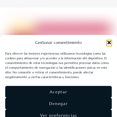
Gestionar consentimiento
Para ofrecer las mejores experiencias, utilizamos tecnologías como las
cookies para almacenar y/o acceder a la información del dispositivo. El
LIBRERÍA UNIVERSITARIA LEÓN 1980 SLL ha sido beneficiaria
consentimiento de estas tecnologías nos permitirá procesar datos como
de Fondos Europeos, cuyo objetivo es la mejora de la
el comportamiento de navegación o las identificaciones únicas en este
sitio. No consentir o retirar el consentimiento, puede afectar
competitividad de las PYMES, y gracias al cual ha puesto en
negativamente a ciertas características y funciones.
marcha un Plan de Acción con el objetivo de reforzar la
digitalización y la competitividad de las pymes durante el año
Aceptar
2025. Para ello ha contado con el apoyo del Programa Pyme
Digital de la Cámara de Comercio de León.
#EuropaSeSiente
Denegar
Ver preferencias