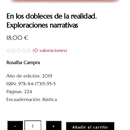
En los dobleces de la realidad.
Exploraciones narrativas
18,00
€
(
0
valoraciones)
V
a
Rosalba Campra
l
o
Año de edición: 2019
r
a
ISBN: 978-84-17315-95-5
d
o
Páginas: 224
c
Encuadernación: Rústica
o
n
0
d
e
5
En
−
+
Añadir al carrito