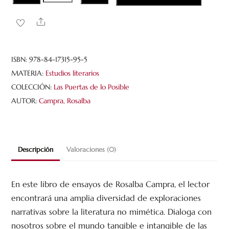
los
dobleces
Share
de
la
realidad.
ISBN:
978-84-17315-95-5
Exploraciones
MATERIA:
Estudios literarios
narrativas
COLECCIÓN:
Las Puertas de lo Posible
cantidad
AUTOR:
Campra, Rosalba
Descripción
Valoraciones (0)
En este libro de ensayos de Rosalba Campra, el lector
encontrará una amplia diversidad de exploraciones
narrativas sobre la literatura no mimética. Dialoga con
nosotros sobre el mundo tangible e intangible de las