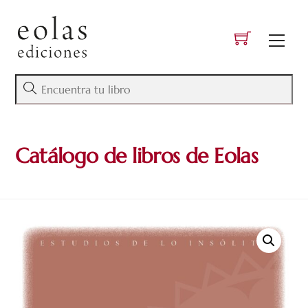
Skip
to
Men
content
Catálogo de libros de Eolas