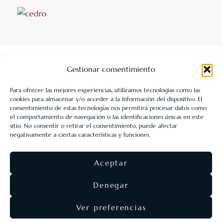
Gestionar consentimiento
Para ofrecer las mejores experiencias, utilizamos tecnologías como las
cookies para almacenar y/o acceder a la información del dispositivo. El
LIBRERÍA UNIVERSITARIA LEÓN 1980 SLL ha sido beneficiaria
consentimiento de estas tecnologías nos permitirá procesar datos como
de Fondos Europeos, cuyo objetivo es la mejora de la
el comportamiento de navegación o las identificaciones únicas en este
sitio. No consentir o retirar el consentimiento, puede afectar
competitividad de las PYMES, y gracias al cual ha puesto en
negativamente a ciertas características y funciones.
marcha un Plan de Acción con el objetivo de reforzar la
digitalización y la competitividad de las pymes durante el año
Aceptar
2025. Para ello ha contado con el apoyo del Programa Pyme
Digital de la Cámara de Comercio de León.
#EuropaSeSiente
Denegar
Ver preferencias