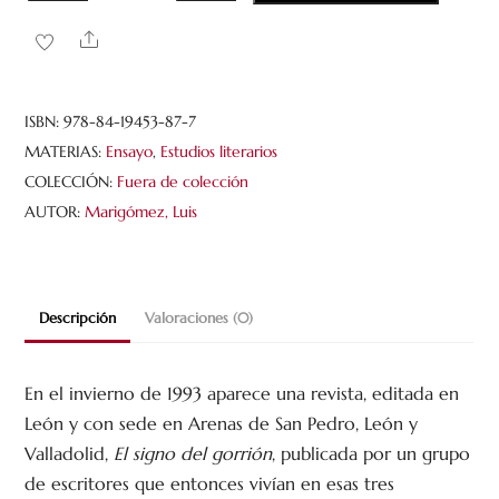
El
Share
signo
del
gorrión
ISBN:
978-84-19453-87-7
(1993-
MATERIAS:
Ensayo
,
Estudios literarios
2003)
COLECCIÓN:
Fuera de colección
cantidad
AUTOR:
Marigómez, Luis
Descripción
Valoraciones (0)
En el invierno de 1993 aparece una revista, editada en
León y con sede en Arenas de San Pedro, León y
Valladolid,
El signo del gorrión
, publicada por un grupo
de escritores que entonces vivían en esas tres