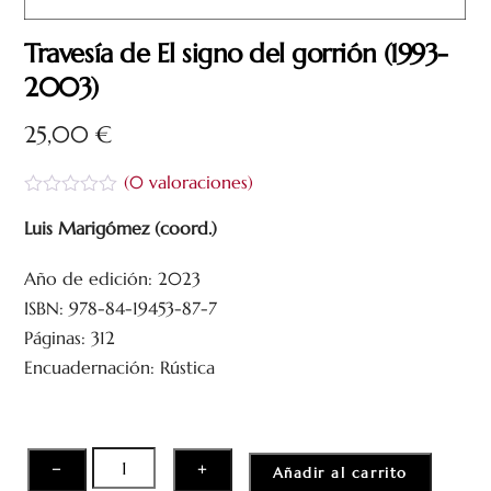
Travesía de El signo del gorrión (1993-
2003)
25,00
€
(
0
valoraciones)
V
a
Luis Marigómez (coord.)
l
o
Año de edición: 2023
r
a
ISBN: 978-84-19453-87-7
d
o
Páginas: 312
c
Encuadernación: Rústica
o
n
0
d
e
5
Travesía
−
+
Añadir al carrito
de