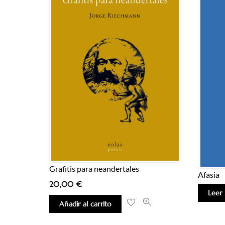
Grafitis para neandertales
Afasia
20,00
€
Leer
Añadir al carrito