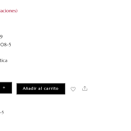
aciones)
19
-08-5
tica
+
Share
Añadir al carrito
-5