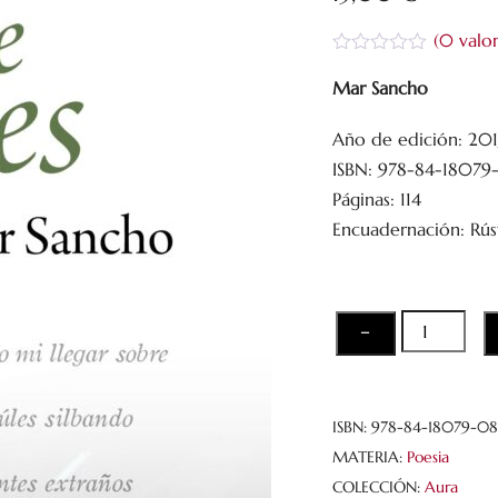
(
0
valor
V
a
Mar Sancho
l
o
Año de edición: 20
r
a
ISBN: 978-84-18079
d
o
Páginas: 114
c
Encuadernación: Rús
o
n
0
d
e
5
Entre
−
trenes
cantidad
ISBN:
978-84-18079-08
MATERIA:
Poesia
COLECCIÓN:
Aura