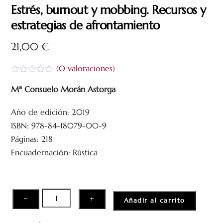
Estrés, burnout y mobbing. Recursos y
estrategias de afrontamiento
21,00
€
(
0
valoraciones)
V
a
Mª Consuelo Morán Astorga
l
o
Año de edición: 2019
r
a
ISBN: 978-84-18079-00-9
d
o
Páginas: 218
c
Encuadernación: Rústica
o
n
0
d
e
5
Estrés,
−
+
Añadir al carrito
burnout
y