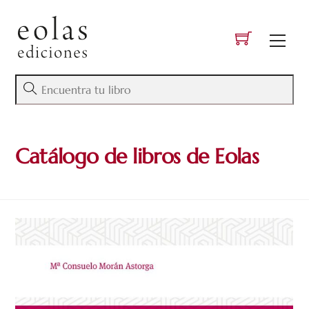
Skip
to
Men
content
Catálogo de libros de Eolas