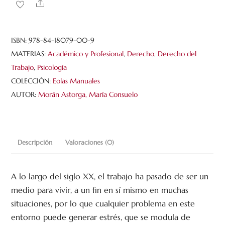
Share
mobbing.
Recursos
y
ISBN:
978-84-18079-00-9
estrategias
MATERIAS:
Académico y Profesional
,
Derecho
,
Derecho del
de
Trabajo
,
Psicología
afrontamiento
COLECCIÓN:
Eolas Manuales
cantidad
AUTOR:
Morán Astorga, María Consuelo
Descripción
Valoraciones (0)
A lo largo del siglo XX, el trabajo ha pasado de ser un
medio para vivir, a un fin en sí mismo en muchas
situaciones, por lo que cualquier problema en este
entorno puede generar estrés, que se modula de