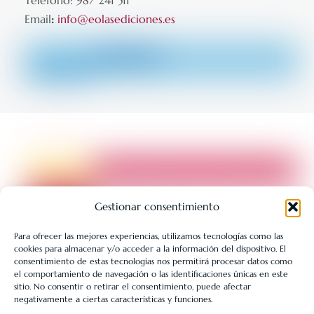
Teléfono: 987 241 511
Email
:
info@eolasediciones.es
Gestionar consentimiento
Para ofrecer las mejores experiencias, utilizamos tecnologías como las
cookies para almacenar y/o acceder a la información del dispositivo. El
LIBRERÍA UNIVERSITARIA LEÓN 1980 SLL ha sido beneficiaria
consentimiento de estas tecnologías nos permitirá procesar datos como
de Fondos Europeos, cuyo objetivo es la mejora de la
el comportamiento de navegación o las identificaciones únicas en este
sitio. No consentir o retirar el consentimiento, puede afectar
competitividad de las PYMES, y gracias al cual ha puesto en
negativamente a ciertas características y funciones.
marcha un Plan de Acción con el objetivo de reforzar la