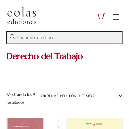
Skip
to
Men
content
Derecho del Trabajo
Mostrando los 9
Ordenado
resultados
por
los
últimos