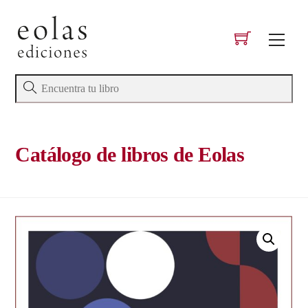
Skip
to
Men
content
Catálogo de libros de Eolas