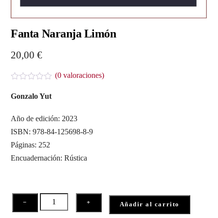
Fanta Naranja Limón
20,00
€
(
0
valoraciones)
V
a
Gonzalo Yut
l
o
r
Año de edición: 2023
a
ISBN: 978-84-125698-8-9
d
o
Páginas: 252
c
o
Encuadernación: Rústica
n
0
d
e
5
Fanta
−
+
Añadir al carrito
Naranja