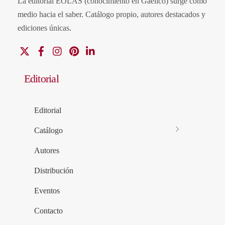
La editorial EOLAS (conocimiento en Gaélico) surge como
medio hacia el saber.
Catálogo propio, autores destacados y
ediciones únicas
.
X
Facebook
Instagram
Pinterest
Linkedin
Editorial
Editorial
Catálogo
Autores
Distribución
Eventos
Contacto