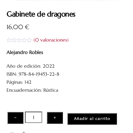
Gabinete de dragones
16,00
€
(
0
valoraciones)
V
a
Alejandro Robles
l
o
Año de edición: 2022
r
a
ISBN: 978-84-19453-22-8
d
o
Páginas: 142
c
Encuadernación: Rústica
o
n
0
d
e
5
Gabinete
−
+
Añadir al carrito
de
dragones