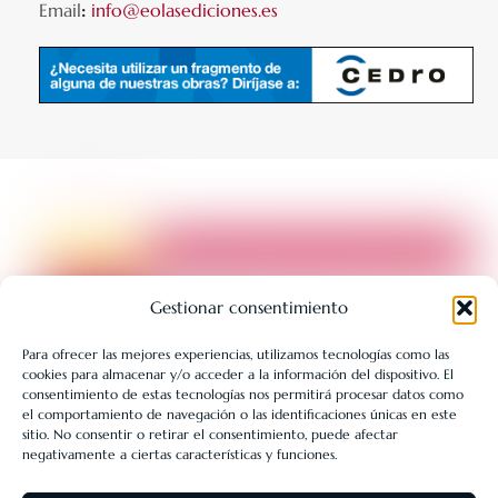
Email
:
info@eolasediciones.es
Gestionar consentimiento
Para ofrecer las mejores experiencias, utilizamos tecnologías como las
cookies para almacenar y/o acceder a la información del dispositivo. El
LIBRERÍA UNIVERSITARIA LEÓN 1980 SLL ha sido beneficiaria
consentimiento de estas tecnologías nos permitirá procesar datos como
de Fondos Europeos, cuyo objetivo es la mejora de la
el comportamiento de navegación o las identificaciones únicas en este
sitio. No consentir o retirar el consentimiento, puede afectar
competitividad de las PYMES, y gracias al cual ha puesto en
negativamente a ciertas características y funciones.
marcha un Plan de Acción con el objetivo de reforzar la
digitalización y la competitividad de las pymes durante el año