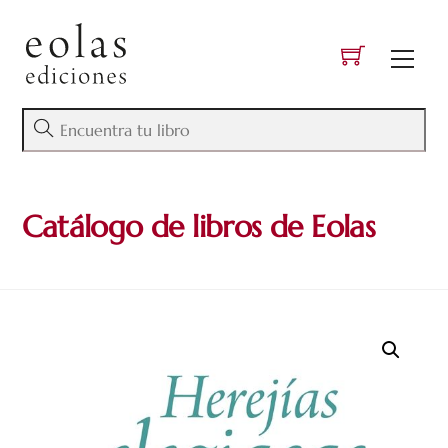
Skip
to
Men
content
Catálogo de libros de Eolas