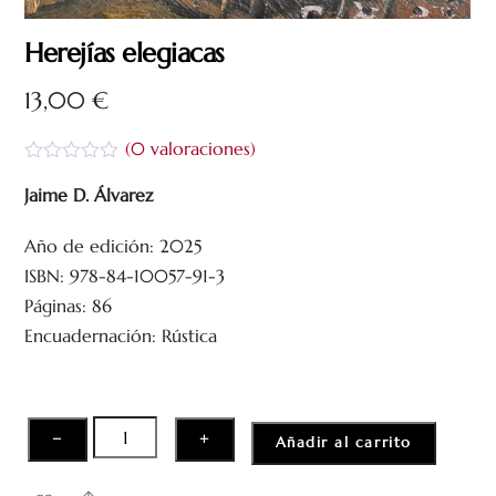
Herejías elegiacas
13,00
€
(
0
valoraciones)
V
a
Jaime D. Álvarez
l
o
Año de edición: 2025
r
a
ISBN: 978-84-10057-91-3
d
o
Páginas: 86
c
Encuadernación: Rústica
o
n
0
d
e
5
Herejías
−
+
Añadir al carrito
elegiacas
cantidad