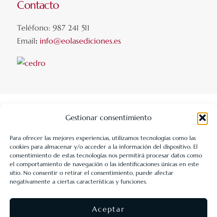
Contacto
Teléfono: 987 241 511
Email
:
info@eolasediciones.es
Gestionar consentimiento
Para ofrecer las mejores experiencias, utilizamos tecnologías como las
cookies para almacenar y/o acceder a la información del dispositivo. El
LIBRERÍA UNIVERSITARIA LEÓN 1980 SLL ha sido beneficiaria
consentimiento de estas tecnologías nos permitirá procesar datos como
de Fondos Europeos, cuyo objetivo es la mejora de la
el comportamiento de navegación o las identificaciones únicas en este
sitio. No consentir o retirar el consentimiento, puede afectar
competitividad de las PYMES, y gracias al cual ha puesto en
negativamente a ciertas características y funciones.
marcha un Plan de Acción con el objetivo de reforzar la
digitalización y la competitividad de las pymes durante el año
Aceptar
2025. Para ello ha contado con el apoyo del Programa Pyme