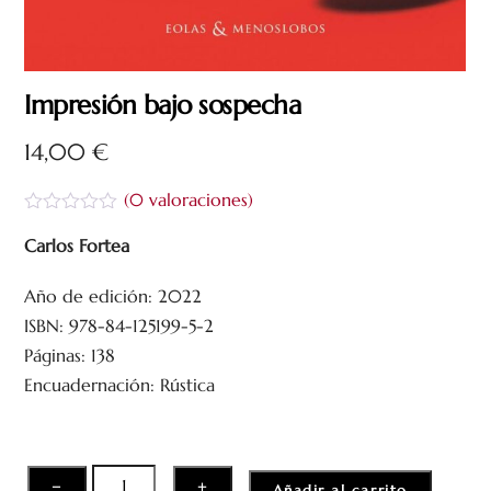
Impresión bajo sospecha
14,00
€
(
0
valoraciones)
V
a
Carlos Fortea
l
o
Año de edición: 2022
r
a
ISBN: 978-84-125199-5-2
d
o
Páginas: 138
c
Encuadernación: Rústica
o
n
0
d
e
5
Impresión
−
+