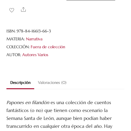
filandón.
Share
Relatos
fantásticos
(o
ISBN:
978-84-16613-66-3
no)
MATERIA:
Narrativa
de
COLECCIÓN:
Fuera de colección
la
AUTOR:
Autores Varios
Semana
Santa
Leonesa
Descripción
Valoraciones (0)
cantidad
Papones en filandón
es una colección de cuentos
fantásticos (o no) que tienen como escenario la
Semana Santa de León, aunque bien podían haber
transcurrido en cualquier otra época del año. Hay