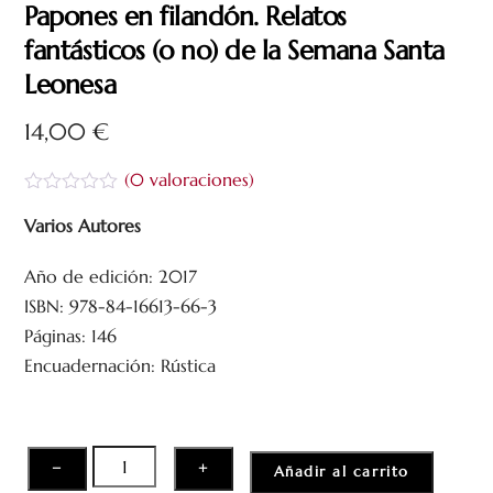
Papones en filandón. Relatos
fantásticos (o no) de la Semana Santa
Leonesa
14,00
€
(
0
valoraciones)
V
a
Varios Autores
l
o
Año de edición: 2017
r
a
ISBN: 978-84-16613-66-3
d
o
Páginas: 146
c
Encuadernación: Rústica
o
n
0
d
e
5
Papones
−
+
Añadir al carrito
en