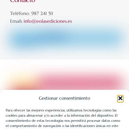
Teléfono: 987 241 511
Email
:
info@eolasediciones.es
Gestionar consentimiento
Para ofrecer las mejores experiencias, utilizamos tecnologías como las
cookies para almacenar y/o acceder a la información del dispositivo. El
LIBRERÍA UNIVERSITARIA LEÓN 1980 SLL ha sido beneficiaria
consentimiento de estas tecnologías nos permitirá procesar datos como
de Fondos Europeos, cuyo objetivo es la mejora de la
el comportamiento de navegación o las identificaciones únicas en este